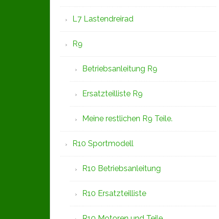
L7 Lastendreirad
R9
Betriebsanleitung R9
Ersatzteilliste R9
Meine restlichen R9 Teile.
R10 Sportmodell
R10 Betriebsanleitung
R10 Ersatzteilliste
R10 Motoren und Teile