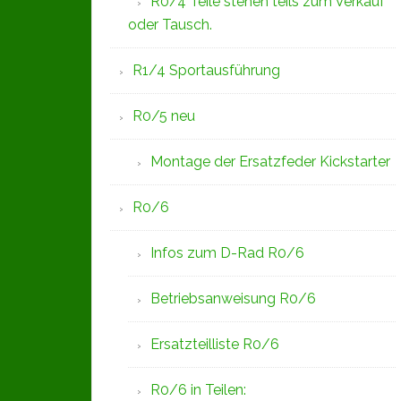
R0/4 Teile stehen teils zum Verkauf
oder Tausch.
R1/4 Sportausführung
R0/5 neu
Montage der Ersatzfeder Kickstarter
R0/6
Infos zum D-Rad R0/6
Betriebsanweisung R0/6
Ersatzteilliste R0/6
R0/6 in Teilen: