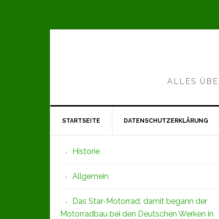
Zur
Zum
Zur
Hauptnavigation
Inhalt
Seitenspalte
springen
springen
springen
ALLES ÜBE
STARTSEITE
DATENSCHUTZERKLÄRUNG
Seitenspalte
Historie
Allgemein
Das Star-Motorrad, damit begann der
Motorradbau bei den Deutschen Werken in