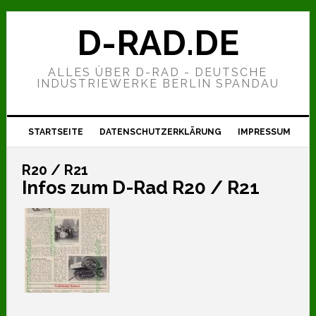
Zur
Zum
Zur
Hauptnavigation
Inhalt
Seitenspalte
D-RAD.DE
springen
springen
springen
ALLES ÜBER D-RAD - DEUTSCHE
INDUSTRIEWERKE BERLIN SPANDAU
STARTSEITE
DATENSCHUTZERKLÄRUNG
IMPRESSUM
R20 / R21
Infos zum D-Rad R20 / R21