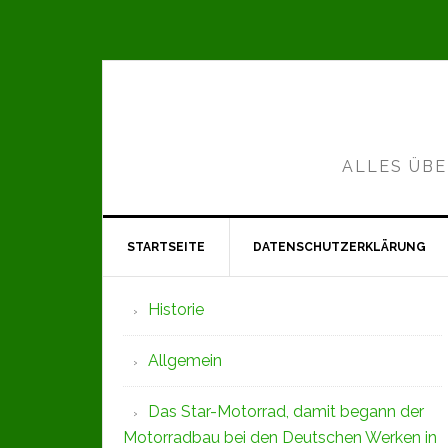
Zur
Zum
Zur
Hauptnavigation
Inhalt
Seitenspalte
springen
springen
springen
ALLES ÜBE
STARTSEITE
DATENSCHUTZERKLÄRUNG
Seitenspalte
Historie
Allgemein
Das Star-Motorrad, damit begann der
Motorradbau bei den Deutschen Werken in