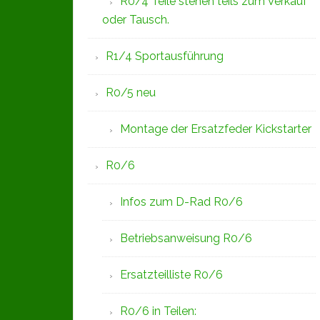
R0/4 Teile stehen teils zum Verkauf
oder Tausch.
R1/4 Sportausführung
R0/5 neu
Montage der Ersatzfeder Kickstarter
R0/6
Infos zum D-Rad R0/6
Betriebsanweisung R0/6
Ersatzteilliste R0/6
R0/6 in Teilen: