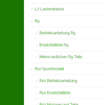
L7 Lastendreirad
R9
Betriebsanleitung R9
Ersatzteilliste R9
Meine restlichen R9 Teile.
R10 Sportmodell
R10 Betriebsanleitung
R10 Ersatzteilliste
R10 Motoren und Teile