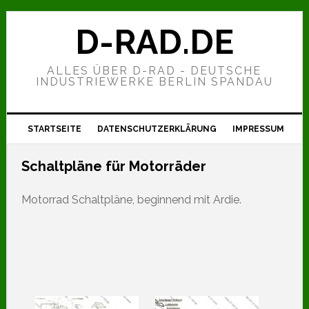
Zur
Zum
Zur
Hauptnavigation
Inhalt
Seitenspalte
D-RAD.DE
springen
springen
springen
ALLES ÜBER D-RAD - DEUTSCHE
INDUSTRIEWERKE BERLIN SPANDAU
STARTSEITE
DATENSCHUTZERKLÄRUNG
IMPRESSUM
Schaltpläne für Motorräder
Motorrad Schaltpläne, beginnend mit Ardie.