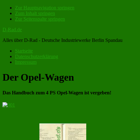
Zur Hauptnavigation springen
Zum Inhalt springen
Zur Seitenspalte springen
D-Rad.de
Alles über D-Rad - Deutsche Industriewerke Berlin Spandau
Startseite
Datenschutzerklärung
Impressum
Der Opel-Wagen
Das Handbuch zum 4 PS Opel-Wagen ist vergeben!