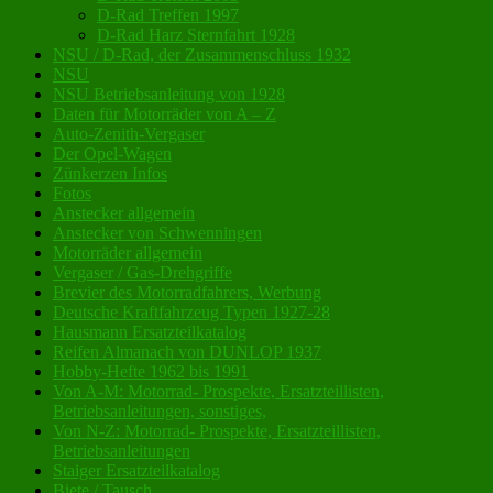
D-Rad Treffen 1997
D-Rad Harz Sternfahrt 1928
NSU / D-Rad, der Zusammenschluss 1932
NSU
NSU Betriebsanleitung von 1928
Daten für Motorräder von A – Z
Auto-Zenith-Vergaser
Der Opel-Wagen
Zünkerzen Infos
Fotos
Anstecker allgemein
Anstecker von Schwenningen
Motorräder allgemein
Vergaser / Gas-Drehgriffe
Brevier des Motorradfahrers, Werbung
Deutsche Kraftfahrzeug Typen 1927-28
Hausmann Ersatzteilkatalog
Reifen Almanach von DUNLOP 1937
Hobby-Hefte 1962 bis 1991
Von A-M: Motorrad- Prospekte, Ersatzteillisten,
Betriebsanleitungen, sonstiges,
Von N-Z: Motorrad- Prospekte, Ersatzteillisten,
Betriebsanleitungen
Staiger Ersatzteilkatalog
Biete / Tausch