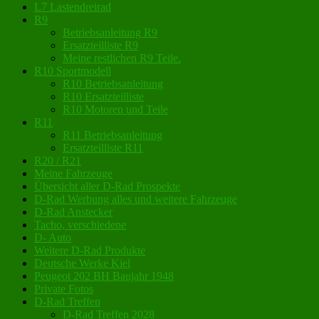
L7 Lastendreirad
R9
Betriebsanleitung R9
Ersatzteilliste R9
Meine restlichen R9 Teile.
R10 Sportmodell
R10 Betriebsanleitung
R10 Ersatzteilliste
R10 Motoren und Teile
R11
R11 Betriebsanleitung
Ersatzteilliste R11
R20 / R21
Meine Fahrzeuge
Übersicht aller D-Rad Prospekte
D-Rad Werbung alles und weitere Fahrzeuge
D-Rad Anstecker
Tacho, verschiedene
D- Auto
Weitere D-Rad Produkte
Deutsche Werke Kiel
Peugeot 202 BH Baujahr 1948
Private Fotos
D-Rad Treffen
D-Rad Treffen 2028