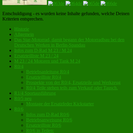
Entschuldigung - es wurden keine Inhalte gefunden, welche Deinen
Kriterien entsprechen.
Seitenspalte
Historie
Allgemein
Das Star-Motorrad, damit begann der Motorradbau bei den
Deutschen Werken in Berlin-Spandau
Infos zum D-Rad M 23 / M 24
Ersatzteilliste M 23 / 24
M 23 / 24 Motoren und Tank M 24
R0/4
Betriebsanleitung R0/4
Ersatzteilliste R0/4
Prospekte von der R0/4, Ersatzteile und Werkzeug
R0/4 Teile stehen teils zum Verkauf oder Tausch.
R1/4 Sportausführung
R0/5 neu
Montage der Ersatzfeder Kickstarter
R0/6
Infos zum D-Rad R0/6
Betriebsanweisung R0/6
Ersatzteilliste R0/6
R0/6 in Teilen: