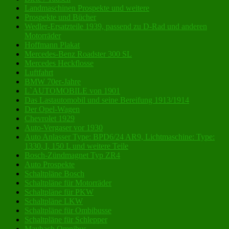
Landmaschinen Prospekte und weitere
Prospekte und Bücher
Wedler-Ersatzteile 1939, passend zu D-Rad und anderen
Motorräder
Hoffmann Plakat
Mercedes-Benz Roadster 300 SL
Mercedes Heckflosse
Luftfahrt
BMW 70er-Jahre
L`AUTOMOBILE von 1901
Das Lastautomobil und seine Bereifung 1913/1914
Der Opel-Wagen
Chevrolet 1929
Auto-Vergaser vor 1930
Auto Anlasser Type: BPD6/24 AR9, Lichtmaschine: Type:
1330, I, 150 L und weitere Teile
Bosch-Zündmagnet Typ ZR4
Auto Prospekte
Schaltpläne Bosch
Schaltpläne für Motorräder
Schaltpläne für PKW
Schaltpläne LKW
Schaltpläne für Ombibusse
Schaltpläne für Schlepper
Maybach Omnibus