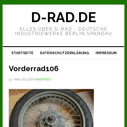
Zur
Zum
Zur
Hauptnavigation
Inhalt
Seitenspalte
D-RAD.DE
springen
springen
springen
ALLES ÜBER D-RAD - DEUTSCHE
INDUSTRIEWERKE BERLIN SPANDAU
STARTSEITE
DATENSCHUTZERKLÄRUNG
IMPRESSUM
Vorderrad106
12. MAI 2013
BY
MANFRED