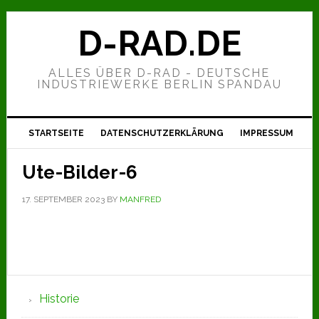
Zur
Zum
Zur
Hauptnavigation
Inhalt
Seitenspalte
D-RAD.DE
springen
springen
springen
ALLES ÜBER D-RAD - DEUTSCHE
INDUSTRIEWERKE BERLIN SPANDAU
STARTSEITE
DATENSCHUTZERKLÄRUNG
IMPRESSUM
Ute-Bilder-6
17. SEPTEMBER 2023
BY
MANFRED
Seitenspalte
Historie