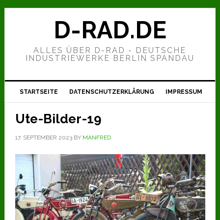
Zur
Zum
Zur
Hauptnavigation
Inhalt
Seitenspalte
D-RAD.DE
springen
springen
springen
ALLES ÜBER D-RAD - DEUTSCHE
INDUSTRIEWERKE BERLIN SPANDAU
STARTSEITE
DATENSCHUTZERKLÄRUNG
IMPRESSUM
Ute-Bilder-19
17. SEPTEMBER 2023
BY
MANFRED