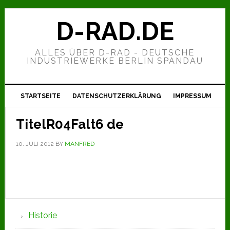
Zur
Zum
Zur
Hauptnavigation
Inhalt
Seitenspalte
D-RAD.DE
springen
springen
springen
ALLES ÜBER D-RAD - DEUTSCHE
INDUSTRIEWERKE BERLIN SPANDAU
STARTSEITE
DATENSCHUTZERKLÄRUNG
IMPRESSUM
TitelR04Falt6 de
10. JULI 2012
BY
MANFRED
Seitenspalte
Historie