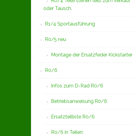
R0/4 Teile stehen teils zum Verkauf
oder Tausch.
R1/4 Sportausführung
R0/5 neu
Montage der Ersatzfeder Kickstarter
R0/6
Infos zum D-Rad R0/6
Betriebsanweisung R0/6
Ersatzteilliste R0/6
R0/6 in Teilen: