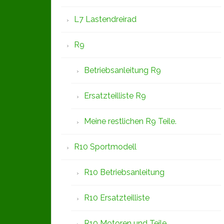
L7 Lastendreirad
R9
Betriebsanleitung R9
Ersatzteilliste R9
Meine restlichen R9 Teile.
R10 Sportmodell
R10 Betriebsanleitung
R10 Ersatzteilliste
R10 Motoren und Teile