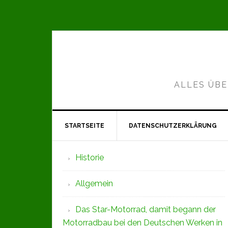
Zur
Zum
Zur
Hauptnavigation
Inhalt
Seitenspalte
springen
springen
springen
ALLES ÜBE
STARTSEITE
DATENSCHUTZERKLÄRUNG
Seitenspalte
Historie
Allgemein
Das Star-Motorrad, damit begann der
Motorradbau bei den Deutschen Werken in