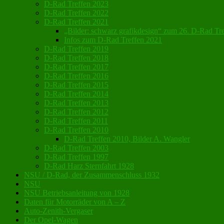
D-Rad Treffen 2023
D-Rad Treffen 2022
D-Rad Treffen 2021
„Bilder: schwarz grafikdesign“ zum 26. D-Rad Tre
Infos zum D-Rad Treffen 2021
D-Rad Treffen 2019
D-Rad Treffen 2018
D-Rad Treffen 2017
D-Rad Treffen 2016
D-Rad Treffen 2015
D-Rad Treffen 2014
D-Rad Treffen 2013
D-Rad Treffen 2012
D-Rad Treffen 2011
D-Rad Treffen 2010
D-Rad Treffen 2010, Bilder A. Wangler
D-Rad Treffen 2003
D-Rad Treffen 1997
D-Rad Harz Sternfahrt 1928
NSU / D-Rad, der Zusammenschluss 1932
NSU
NSU Betriebsanleitung von 1928
Daten für Motorräder von A – Z
Auto-Zenith-Vergaser
Der Opel-Wagen