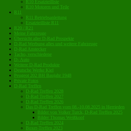
R10 Ersatzteilliste
R10 Motoren und Teile
R11
R11 Betriebsanleitung
Ersatzteilliste R11
R20 / R21
Meine Fahrzeuge
Übersicht aller D-Rad Prospekte
D-Rad Werbung alles und weitere Fahrzeuge
D-Rad Anstecker
Tacho, verschiedene
D- Auto
Weitere D-Rad Produkte
Deutsche Werke Kiel
Peugeot 202 BH Baujahr 1948
Private Fotos
D-Rad Treffen
D-Rad Treffen 2028
D-Rad Treffen 2027
D-Rad Treffen 2026
Das D-Rad Treffen vom 08.-10.08.2025 in Herrieden
Bilder von Volker Turck, D-Rad Treffen 2025
Bilder Thomas Weißkopf
D-Rad Treffen 2024
Boxer-Treffen 2023