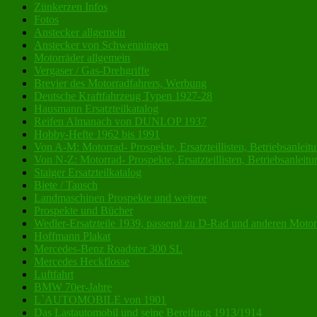
Zünkerzen Infos
Fotos
Anstecker allgemein
Anstecker von Schwenningen
Motorräder allgemein
Vergaser / Gas-Drehgriffe
Brevier des Motorradfahrers, Werbung
Deutsche Kraftfahrzeug Typen 1927-28
Hausmann Ersatzteilkatalog
Reifen Almanach von DUNLOP 1937
Hobby-Hefte 1962 bis 1991
Von A-M: Motorrad- Prospekte, Ersatzteillisten, Betriebsanleitu
Von N-Z: Motorrad- Prospekte, Ersatzteillisten, Betriebsanleit
Staiger Ersatzteilkatalog
Biete / Tausch
Landmaschinen Prospekte und weitere
Prospekte und Bücher
Wedler-Ersatzteile 1939, passend zu D-Rad und anderen Motor
Hoffmann Plakat
Mercedes-Benz Roadster 300 SL
Mercedes Heckflosse
Luftfahrt
BMW 70er-Jahre
L`AUTOMOBILE von 1901
Das Lastautomobil und seine Bereifung 1913/1914