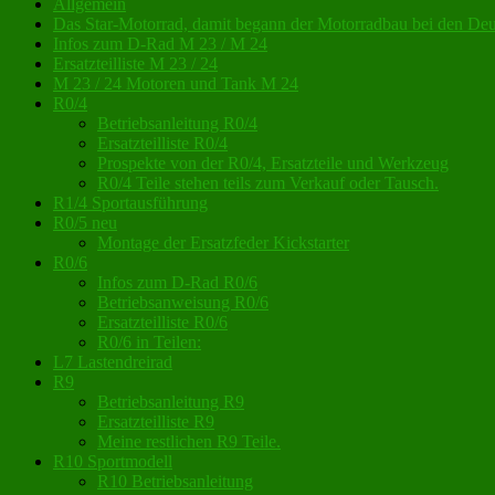
Allgemein
Das Star-Motorrad, damit begann der Motorradbau bei den De
Infos zum D-Rad M 23 / M 24
Ersatzteilliste M 23 / 24
M 23 / 24 Motoren und Tank M 24
R0/4
Betriebsanleitung R0/4
Ersatzteilliste R0/4
Prospekte von der R0/4, Ersatzteile und Werkzeug
R0/4 Teile stehen teils zum Verkauf oder Tausch.
R1/4 Sportausführung
R0/5 neu
Montage der Ersatzfeder Kickstarter
R0/6
Infos zum D-Rad R0/6
Betriebsanweisung R0/6
Ersatzteilliste R0/6
R0/6 in Teilen:
L7 Lastendreirad
R9
Betriebsanleitung R9
Ersatzteilliste R9
Meine restlichen R9 Teile.
R10 Sportmodell
R10 Betriebsanleitung