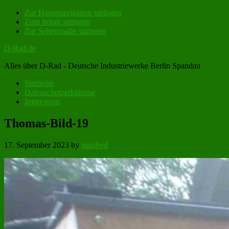
Zur Hauptnavigation springen
Zum Inhalt springen
Zur Seitenspalte springen
D-Rad.de
Alles über D-Rad - Deutsche Industriewerke Berlin Spandau
Startseite
Datenschutzerklärung
Impressum
Thomas-Bild-19
17. September 2023
by
manfred