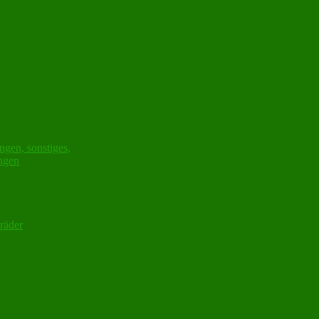
ngen, sonstiges,
ungen
räder