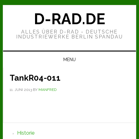
Zur
Zum
Zur
Hauptnavigation
Inhalt
Seitenspalte
D-RAD.DE
springen
springen
springen
ALLES ÜBER D-RAD - DEUTSCHE
INDUSTRIEWERKE BERLIN SPANDAU
MENU
TankR04-011
11. JUNI 2013
BY
MANFRED
Seitenspalte
Historie