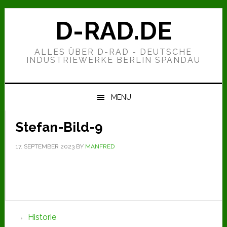
Zur
Zum
Zur
Hauptnavigation
Inhalt
Seitenspalte
D-RAD.DE
springen
springen
springen
ALLES ÜBER D-RAD - DEUTSCHE
INDUSTRIEWERKE BERLIN SPANDAU
MENU
Stefan-Bild-9
17. SEPTEMBER 2023
BY
MANFRED
Seitenspalte
Historie