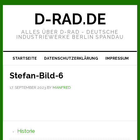
Zur
Zum
Zur
Hauptnavigation
Inhalt
Seitenspalte
D-RAD.DE
springen
springen
springen
ALLES ÜBER D-RAD - DEUTSCHE
INDUSTRIEWERKE BERLIN SPANDAU
STARTSEITE
DATENSCHUTZERKLÄRUNG
IMPRESSUM
Stefan-Bild-6
17. SEPTEMBER 2023
BY
MANFRED
Seitenspalte
Historie