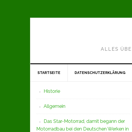
Zur
Zum
Zur
Hauptnavigation
Inhalt
Seitenspalte
springen
springen
springen
ALLES ÜBE
STARTSEITE
DATENSCHUTZERKLÄRUNG
Seitenspalte
Historie
Allgemein
Das Star-Motorrad, damit begann der
Motorradbau bei den Deutschen Werken in