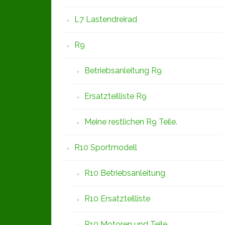
L7 Lastendreirad
R9
Betriebsanleitung R9
Ersatzteilliste R9
Meine restlichen R9 Teile.
R10 Sportmodell
R10 Betriebsanleitung
R10 Ersatzteilliste
R10 Motoren und Teile