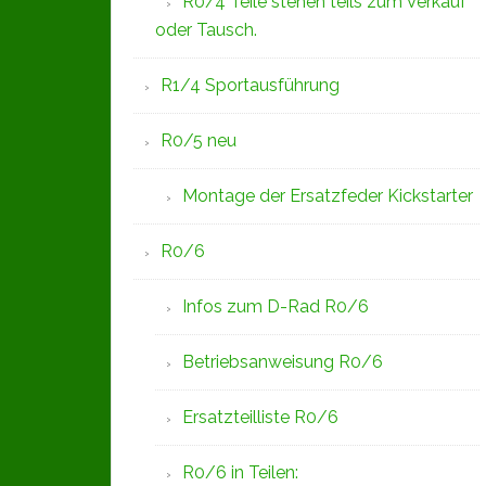
R0/4 Teile stehen teils zum Verkauf
oder Tausch.
R1/4 Sportausführung
R0/5 neu
Montage der Ersatzfeder Kickstarter
R0/6
Infos zum D-Rad R0/6
Betriebsanweisung R0/6
Ersatzteilliste R0/6
R0/6 in Teilen: