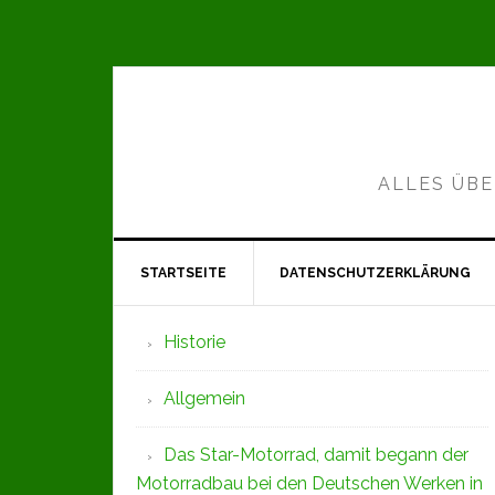
Zur
Zum
Zur
Hauptnavigation
Inhalt
Seitenspalte
springen
springen
springen
ALLES ÜBE
STARTSEITE
DATENSCHUTZERKLÄRUNG
Seitenspalte
Historie
Allgemein
Das Star-Motorrad, damit begann der
Motorradbau bei den Deutschen Werken in