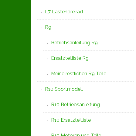
L7 Lastendreirad
R9
Betriebsanleitung R9
Ersatzteilliste R9
Meine restlichen R9 Teile.
R10 Sportmodell
R10 Betriebsanleitung
R10 Ersatzteilliste
R10 Motoren und Teile