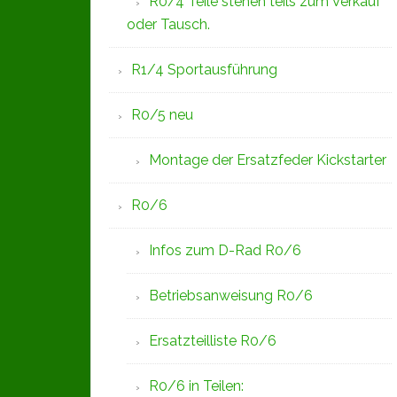
R0/4 Teile stehen teils zum Verkauf
oder Tausch.
R1/4 Sportausführung
R0/5 neu
Montage der Ersatzfeder Kickstarter
R0/6
Infos zum D-Rad R0/6
Betriebsanweisung R0/6
Ersatzteilliste R0/6
R0/6 in Teilen: