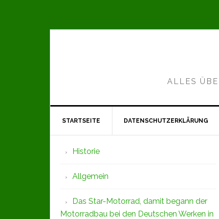
Zur
Zum
Zur
Hauptnavigation
Inhalt
Seitenspalte
springen
springen
springen
ALLES ÜBE
STARTSEITE
DATENSCHUTZERKLÄRUNG
Seitenspalte
Historie
Allgemein
Das Star-Motorrad, damit begann der
Motorradbau bei den Deutschen Werken in