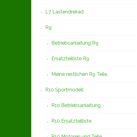
L7 Lastendreirad
R9
Betriebsanleitung R9
Ersatzteilliste R9
Meine restlichen R9 Teile.
R10 Sportmodell
R10 Betriebsanleitung
R10 Ersatzteilliste
R10 Motoren und Teile