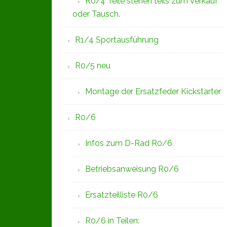
R0/4 Teile stehen teils zum Verkauf
oder Tausch.
R1/4 Sportausführung
R0/5 neu
Montage der Ersatzfeder Kickstarter
R0/6
Infos zum D-Rad R0/6
Betriebsanweisung R0/6
Ersatzteilliste R0/6
R0/6 in Teilen: