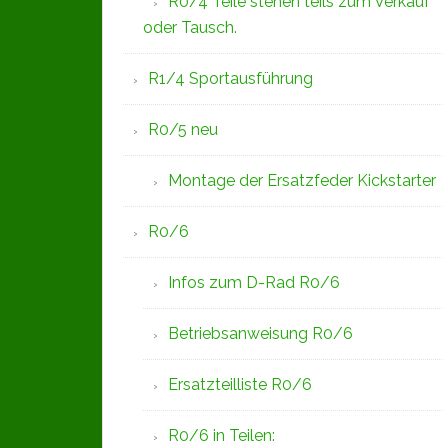
R0/4 Teile stehen teils zum Verkauf
oder Tausch.
R1/4 Sportausführung
R0/5 neu
Montage der Ersatzfeder Kickstarter
R0/6
Infos zum D-Rad R0/6
Betriebsanweisung R0/6
Ersatzteilliste R0/6
R0/6 in Teilen: