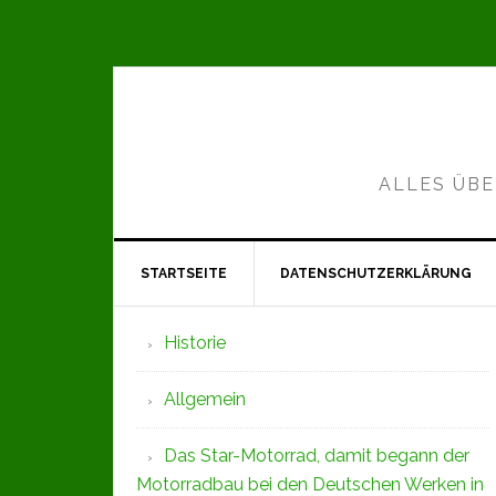
Zur
Zum
Zur
Hauptnavigation
Inhalt
Seitenspalte
springen
springen
springen
ALLES ÜBE
STARTSEITE
DATENSCHUTZERKLÄRUNG
Seitenspalte
Historie
Allgemein
Das Star-Motorrad, damit begann der
Motorradbau bei den Deutschen Werken in