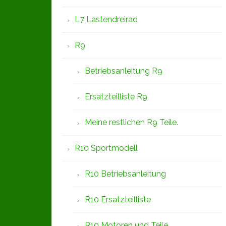
L7 Lastendreirad
R9
Betriebsanleitung R9
Ersatzteilliste R9
Meine restlichen R9 Teile.
R10 Sportmodell
R10 Betriebsanleitung
R10 Ersatzteilliste
R10 Motoren und Teile