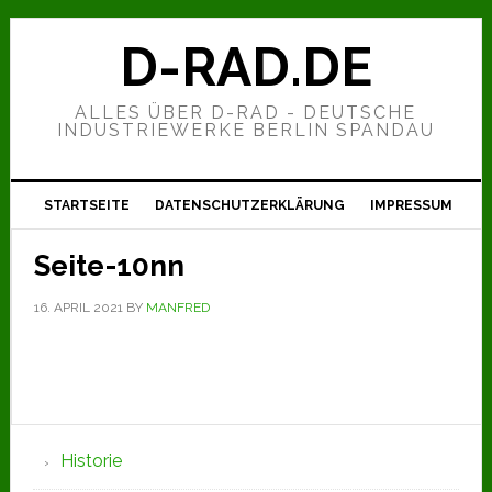
Zur
Zum
Zur
Hauptnavigation
Inhalt
Seitenspalte
D-RAD.DE
springen
springen
springen
ALLES ÜBER D-RAD - DEUTSCHE
INDUSTRIEWERKE BERLIN SPANDAU
STARTSEITE
DATENSCHUTZERKLÄRUNG
IMPRESSUM
Seite-10nn
16. APRIL 2021
BY
MANFRED
Seitenspalte
Historie