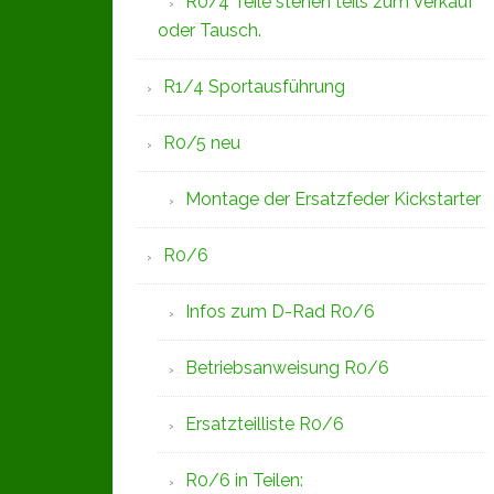
R0/4 Teile stehen teils zum Verkauf
oder Tausch.
R1/4 Sportausführung
R0/5 neu
Montage der Ersatzfeder Kickstarter
R0/6
Infos zum D-Rad R0/6
Betriebsanweisung R0/6
Ersatzteilliste R0/6
R0/6 in Teilen: