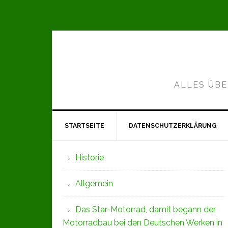
Zur
Zum
Zur
Hauptnavigation
Inhalt
Seitenspalte
springen
springen
springen
ALLES ÜBE
STARTSEITE
DATENSCHUTZERKLÄRUNG
Seitenspalte
Historie
Allgemein
Das Star-Motorrad, damit begann der
Motorradbau bei den Deutschen Werken in