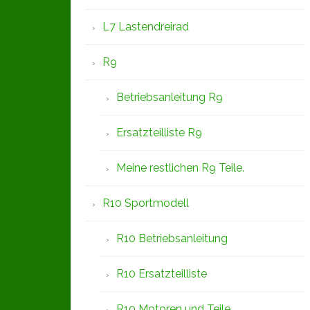
L7 Lastendreirad
R9
Betriebsanleitung R9
Ersatzteilliste R9
Meine restlichen R9 Teile.
R10 Sportmodell
R10 Betriebsanleitung
R10 Ersatzteilliste
R10 Motoren und Teile