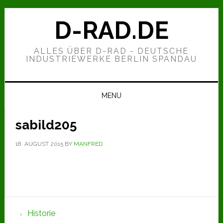
Zur
Zum
Zur
Hauptnavigation
Inhalt
Seitenspalte
D-RAD.DE
springen
springen
springen
ALLES ÜBER D-RAD - DEUTSCHE
INDUSTRIEWERKE BERLIN SPANDAU
MENU
sabild205
18. AUGUST 2015
BY
MANFRED
Seitenspalte
Historie