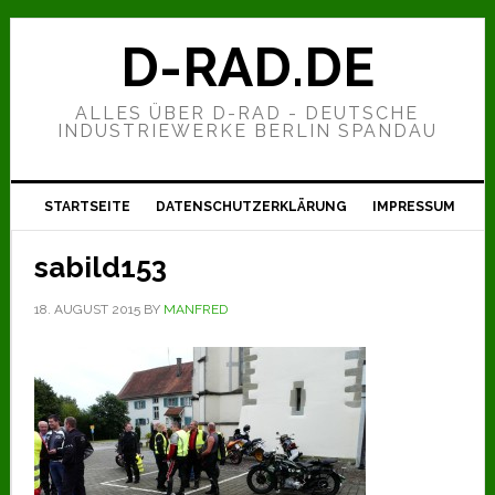
Zur
Zum
Zur
Hauptnavigation
Inhalt
Seitenspalte
D-RAD.DE
springen
springen
springen
ALLES ÜBER D-RAD - DEUTSCHE
INDUSTRIEWERKE BERLIN SPANDAU
STARTSEITE
DATENSCHUTZERKLÄRUNG
IMPRESSUM
sabild153
18. AUGUST 2015
BY
MANFRED