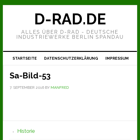
Zur
Zum
Zur
Hauptnavigation
Inhalt
Seitenspalte
D-RAD.DE
springen
springen
springen
ALLES ÜBER D-RAD - DEUTSCHE
INDUSTRIEWERKE BERLIN SPANDAU
STARTSEITE
DATENSCHUTZERKLÄRUNG
IMPRESSUM
Sa-Bild-53
7. SEPTEMBER 2016
BY
MANFRED
Seitenspalte
Historie