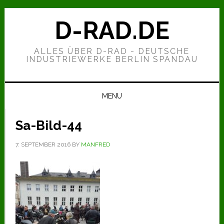
Zur
Zum
Zur
Hauptnavigation
Inhalt
Seitenspalte
D-RAD.DE
springen
springen
springen
ALLES ÜBER D-RAD - DEUTSCHE
INDUSTRIEWERKE BERLIN SPANDAU
MENU
Sa-Bild-44
7. SEPTEMBER 2016
BY
MANFRED