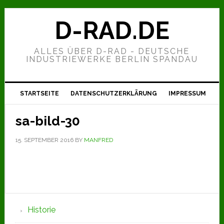
Zur
Zum
Zur
Hauptnavigation
Inhalt
Seitenspalte
D-RAD.DE
springen
springen
springen
ALLES ÜBER D-RAD - DEUTSCHE
INDUSTRIEWERKE BERLIN SPANDAU
STARTSEITE
DATENSCHUTZERKLÄRUNG
IMPRESSUM
sa-bild-30
15. SEPTEMBER 2016
BY
MANFRED
Seitenspalte
Historie