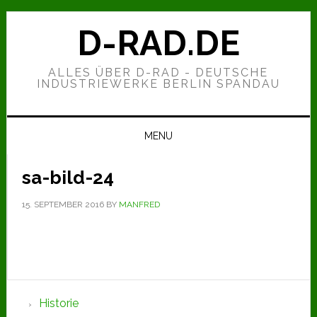
Zur
Zum
Zur
Hauptnavigation
Inhalt
Seitenspalte
D-RAD.DE
springen
springen
springen
ALLES ÜBER D-RAD - DEUTSCHE
INDUSTRIEWERKE BERLIN SPANDAU
MENU
sa-bild-24
15. SEPTEMBER 2016
BY
MANFRED
Seitenspalte
Historie