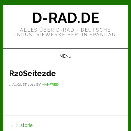
Zur
Zum
Zur
Hauptnavigation
Inhalt
Seitenspalte
D-RAD.DE
springen
springen
springen
ALLES ÜBER D-RAD - DEUTSCHE
INDUSTRIEWERKE BERLIN SPANDAU
MENU
R20Seite2de
1. AUGUST 2012
BY
MANFRED
Seitenspalte
Historie