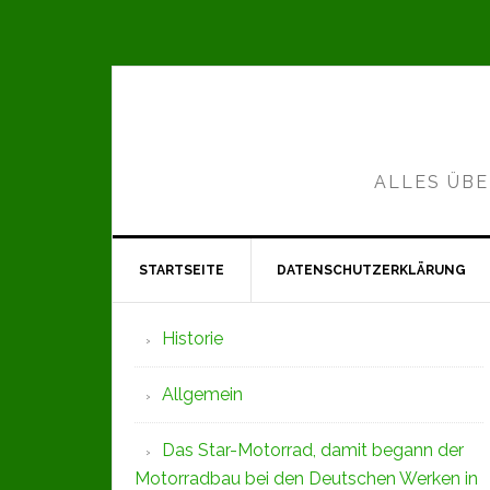
Zur
Zum
Zur
Hauptnavigation
Inhalt
Seitenspalte
springen
springen
springen
ALLES ÜBE
STARTSEITE
DATENSCHUTZERKLÄRUNG
Seitenspalte
Historie
Allgemein
Das Star-Motorrad, damit begann der
Motorradbau bei den Deutschen Werken in