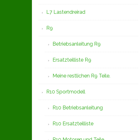
L7 Lastendreirad
R9
Betriebsanleitung R9
Ersatzteilliste R9
Meine restlichen R9 Teile.
R10 Sportmodell
R10 Betriebsanleitung
R10 Ersatzteilliste
R10 Motoren und Teile