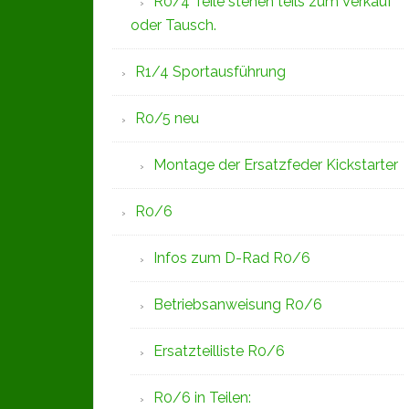
R0/4 Teile stehen teils zum Verkauf
oder Tausch.
R1/4 Sportausführung
R0/5 neu
Montage der Ersatzfeder Kickstarter
R0/6
Infos zum D-Rad R0/6
Betriebsanweisung R0/6
Ersatzteilliste R0/6
R0/6 in Teilen: