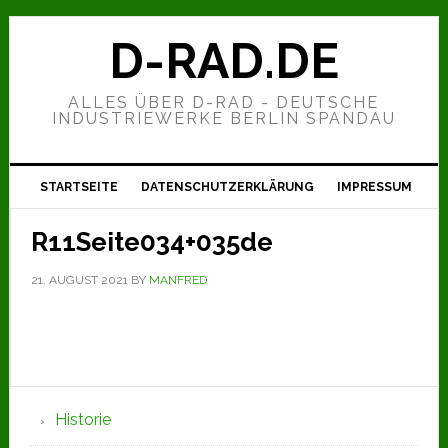
Zur
Zum
Zur
Hauptnavigation
Inhalt
Seitenspalte
D-RAD.DE
springen
springen
springen
ALLES ÜBER D-RAD - DEUTSCHE
INDUSTRIEWERKE BERLIN SPANDAU
STARTSEITE
DATENSCHUTZERKLÄRUNG
IMPRESSUM
R11Seite034+035de
21. AUGUST 2021
BY
MANFRED
Seitenspalte
Historie