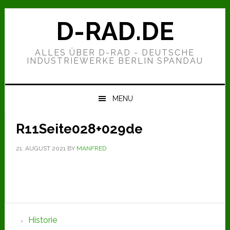
Zur
Zum
Zur
Hauptnavigation
Inhalt
Seitenspalte
D-RAD.DE
springen
springen
springen
ALLES ÜBER D-RAD - DEUTSCHE
INDUSTRIEWERKE BERLIN SPANDAU
MENU
R11Seite028+029de
21. AUGUST 2021
BY
MANFRED
Seitenspalte
Historie