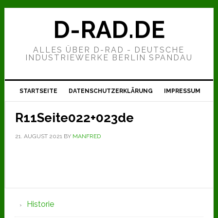
Zur
Zum
Zur
Hauptnavigation
Inhalt
Seitenspalte
D-RAD.DE
springen
springen
springen
ALLES ÜBER D-RAD - DEUTSCHE
INDUSTRIEWERKE BERLIN SPANDAU
STARTSEITE
DATENSCHUTZERKLÄRUNG
IMPRESSUM
R11Seite022+023de
21. AUGUST 2021
BY
MANFRED
Seitenspalte
Historie