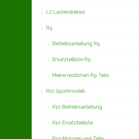
L7 Lastendreirad
R9
Betriebsanleitung R9
Ersatzteilliste R9
Meine restlichen R9 Teile.
R10 Sportmodell
R10 Betriebsanleitung
R10 Ersatzteilliste
R10 Motoren und Teile