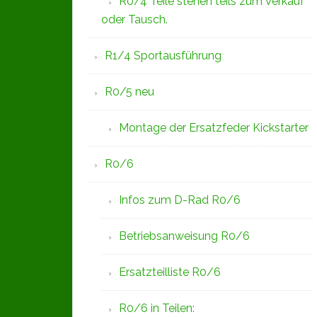
R0/4 Teile stehen teils zum Verkauf
oder Tausch.
R1/4 Sportausführung
R0/5 neu
Montage der Ersatzfeder Kickstarter
R0/6
Infos zum D-Rad R0/6
Betriebsanweisung R0/6
Ersatzteilliste R0/6
R0/6 in Teilen: