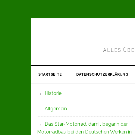
Zur
Zum
Zur
Hauptnavigation
Inhalt
Seitenspalte
springen
springen
springen
ALLES ÜBE
STARTSEITE
DATENSCHUTZERKLÄRUNG
Seitenspalte
Historie
Allgemein
Das Star-Motorrad, damit begann der
Motorradbau bei den Deutschen Werken in