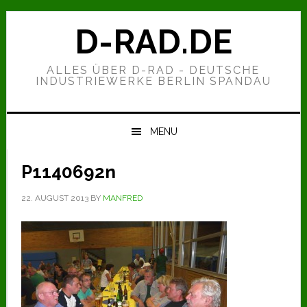
Zur
Zum
Zur
Hauptnavigation
Inhalt
Seitenspalte
D-RAD.DE
springen
springen
springen
ALLES ÜBER D-RAD - DEUTSCHE
INDUSTRIEWERKE BERLIN SPANDAU
MENU
P1140692n
22. AUGUST 2013
BY
MANFRED