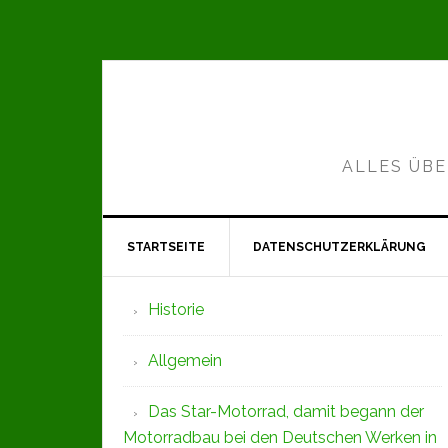
Zur
Zum
Zur
Hauptnavigation
Inhalt
Seitenspalte
springen
springen
springen
ALLES ÜBE
STARTSEITE
DATENSCHUTZERKLÄRUNG
Seitenspalte
Historie
Allgemein
Das Star-Motorrad, damit begann der
Motorradbau bei den Deutschen Werken in