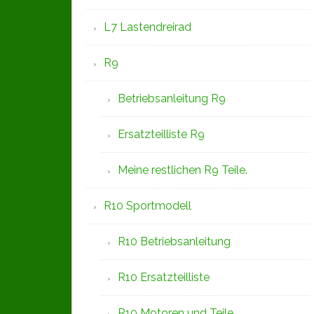
L7 Lastendreirad
R9
Betriebsanleitung R9
Ersatzteilliste R9
Meine restlichen R9 Teile.
R10 Sportmodell
R10 Betriebsanleitung
R10 Ersatzteilliste
R10 Motoren und Teile