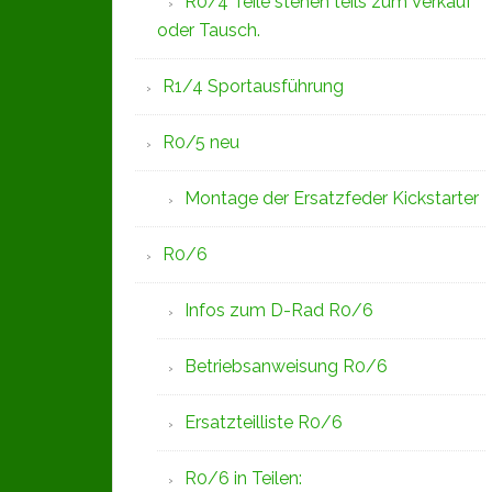
R0/4 Teile stehen teils zum Verkauf
oder Tausch.
R1/4 Sportausführung
R0/5 neu
Montage der Ersatzfeder Kickstarter
R0/6
Infos zum D-Rad R0/6
Betriebsanweisung R0/6
Ersatzteilliste R0/6
R0/6 in Teilen: