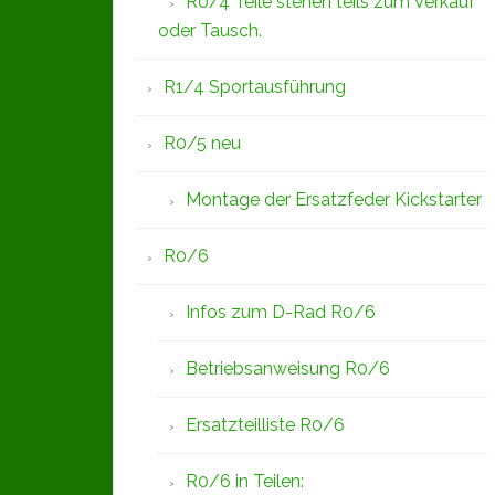
R0/4 Teile stehen teils zum Verkauf
oder Tausch.
R1/4 Sportausführung
R0/5 neu
Montage der Ersatzfeder Kickstarter
R0/6
Infos zum D-Rad R0/6
Betriebsanweisung R0/6
Ersatzteilliste R0/6
R0/6 in Teilen: