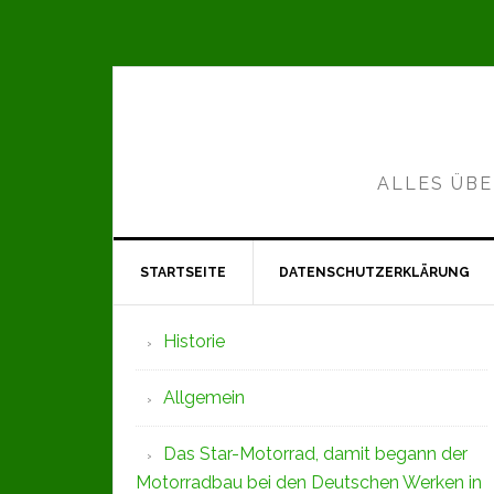
Zur
Zum
Zur
Hauptnavigation
Inhalt
Seitenspalte
springen
springen
springen
ALLES ÜBE
STARTSEITE
DATENSCHUTZERKLÄRUNG
Seitenspalte
Historie
Allgemein
Das Star-Motorrad, damit begann der
Motorradbau bei den Deutschen Werken in