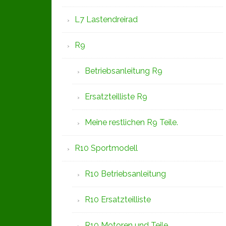
L7 Lastendreirad
R9
Betriebsanleitung R9
Ersatzteilliste R9
Meine restlichen R9 Teile.
R10 Sportmodell
R10 Betriebsanleitung
R10 Ersatzteilliste
R10 Motoren und Teile