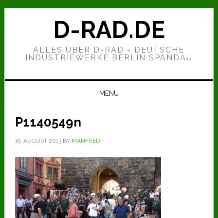
Zur
Zum
Zur
Hauptnavigation
Inhalt
Seitenspalte
D-RAD.DE
springen
springen
springen
ALLES ÜBER D-RAD - DEUTSCHE
INDUSTRIEWERKE BERLIN SPANDAU
MENU
P1140549n
19. AUGUST 2013
BY
MANFRED