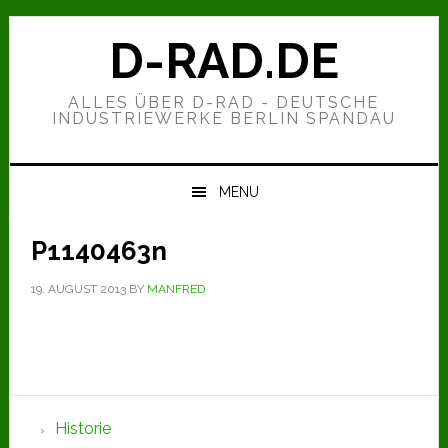
Zur
Zum
Zur
Hauptnavigation
Inhalt
Seitenspalte
D-RAD.DE
springen
springen
springen
ALLES ÜBER D-RAD - DEUTSCHE
INDUSTRIEWERKE BERLIN SPANDAU
MENU
P1140463n
19. AUGUST 2013
BY
MANFRED
Seitenspalte
Historie