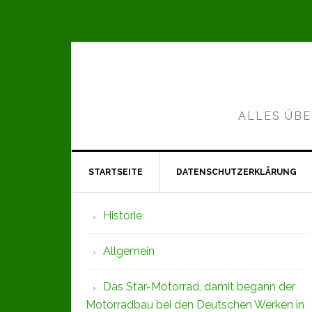
Zur
Zum
Zur
Hauptnavigation
Inhalt
Seitenspalte
springen
springen
springen
ALLES ÜBE
STARTSEITE
DATENSCHUTZERKLÄRUNG
Seitenspalte
Historie
Allgemein
Das Star-Motorrad, damit begann der
Motorradbau bei den Deutschen Werken in