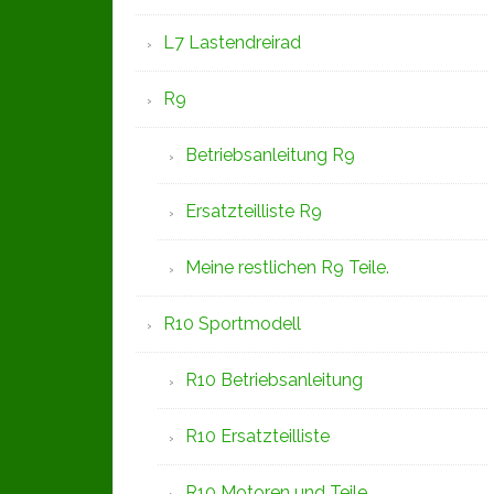
L7 Lastendreirad
R9
Betriebsanleitung R9
Ersatzteilliste R9
Meine restlichen R9 Teile.
R10 Sportmodell
R10 Betriebsanleitung
R10 Ersatzteilliste
R10 Motoren und Teile