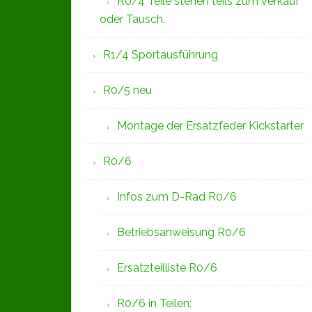
R0/4 Teile stehen teils zum Verkauf
oder Tausch.
R1/4 Sportausführung
R0/5 neu
Montage der Ersatzfeder Kickstarter
R0/6
Infos zum D-Rad R0/6
Betriebsanweisung R0/6
Ersatzteilliste R0/6
R0/6 in Teilen: