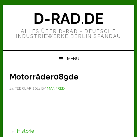
Zur
Zum
Zur
Hauptnavigation
Inhalt
Seitenspalte
D-RAD.DE
springen
springen
springen
ALLES ÜBER D-RAD - DEUTSCHE
INDUSTRIEWERKE BERLIN SPANDAU
MENU
Motorräder089de
13. FEBRUAR 2014
BY
MANFRED
Seitenspalte
Historie