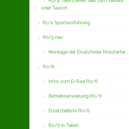
R0/4 Teile stehen teils zum Verkauf
oder Tausch.
R1/4 Sportausführung
R0/5 neu
Montage der Ersatzfeder Kickstarter
R0/6
Infos zum D-Rad R0/6
Betriebsanweisung R0/6
Ersatzteilliste R0/6
R0/6 in Teilen: