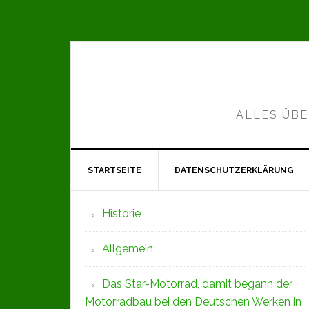
Zur
Zum
Zur
Hauptnavigation
Inhalt
Seitenspalte
springen
springen
springen
ALLES ÜBE
STARTSEITE
DATENSCHUTZERKLÄRUNG
Seitenspalte
Historie
Allgemein
Das Star-Motorrad, damit begann der
Motorradbau bei den Deutschen Werken in