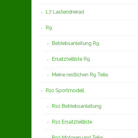
L7 Lastendreirad
R9
Betriebsanleitung R9
Ersatzteilliste R9
Meine restlichen R9 Teile.
R10 Sportmodell
R10 Betriebsanleitung
R10 Ersatzteilliste
R10 Motoren und Teile