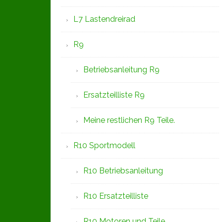
L7 Lastendreirad
R9
Betriebsanleitung R9
Ersatzteilliste R9
Meine restlichen R9 Teile.
R10 Sportmodell
R10 Betriebsanleitung
R10 Ersatzteilliste
R10 Motoren und Teile