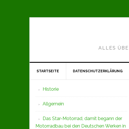
Zur
Zum
Zur
Hauptnavigation
Inhalt
Seitenspalte
springen
springen
springen
ALLES ÜBE
STARTSEITE
DATENSCHUTZERKLÄRUNG
Seitenspalte
Historie
Allgemein
Das Star-Motorrad, damit begann der
Motorradbau bei den Deutschen Werken in