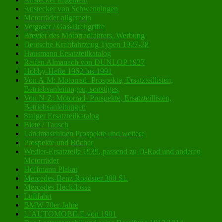
Anstecker von Schwenningen
Motorräder allgemein
Vergaser / Gas-Drehgriffe
Brevier des Motorradfahrers, Werbung
Deutsche Kraftfahrzeug Typen 1927-28
Hausmann Ersatzteilkatalog
Reifen Almanach von DUNLOP 1937
Hobby-Hefte 1962 bis 1991
Von A-M: Motorrad- Prospekte, Ersatzteillisten,
Betriebsanleitungen, sonstiges,
Von N-Z: Motorrad- Prospekte, Ersatzteillisten,
Betriebsanleitungen
Staiger Ersatzteilkatalog
Biete / Tausch
Landmaschinen Prospekte und weitere
Prospekte und Bücher
Wedler-Ersatzteile 1939, passend zu D-Rad und anderen
Motorräder
Hoffmann Plakat
Mercedes-Benz Roadster 300 SL
Mercedes Heckflosse
Luftfahrt
BMW 70er-Jahre
L`AUTOMOBILE von 1901