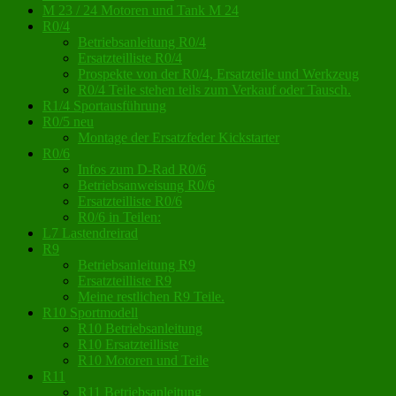
M 23 / 24 Motoren und Tank M 24
R0/4
Betriebsanleitung R0/4
Ersatzteilliste R0/4
Prospekte von der R0/4, Ersatzteile und Werkzeug
R0/4 Teile stehen teils zum Verkauf oder Tausch.
R1/4 Sportausführung
R0/5 neu
Montage der Ersatzfeder Kickstarter
R0/6
Infos zum D-Rad R0/6
Betriebsanweisung R0/6
Ersatzteilliste R0/6
R0/6 in Teilen:
L7 Lastendreirad
R9
Betriebsanleitung R9
Ersatzteilliste R9
Meine restlichen R9 Teile.
R10 Sportmodell
R10 Betriebsanleitung
R10 Ersatzteilliste
R10 Motoren und Teile
R11
R11 Betriebsanleitung