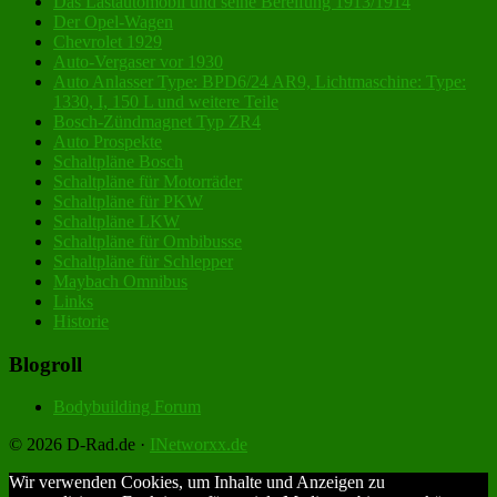
Das Lastautomobil und seine Bereifung 1913/1914
Der Opel-Wagen
Chevrolet 1929
Auto-Vergaser vor 1930
Auto Anlasser Type: BPD6/24 AR9, Lichtmaschine: Type:
1330, I, 150 L und weitere Teile
Bosch-Zündmagnet Typ ZR4
Auto Prospekte
Schaltpläne Bosch
Schaltpläne für Motorräder
Schaltpläne für PKW
Schaltpläne LKW
Schaltpläne für Ombibusse
Schaltpläne für Schlepper
Maybach Omnibus
Links
Historie
Blogroll
Bodybuilding Forum
© 2026 D-Rad.de ·
INetworxx.de
Wir verwenden Cookies, um Inhalte und Anzeigen zu