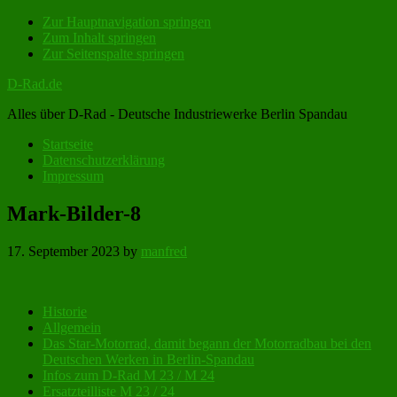
Zur Hauptnavigation springen
Zum Inhalt springen
Zur Seitenspalte springen
D-Rad.de
Alles über D-Rad - Deutsche Industriewerke Berlin Spandau
Startseite
Datenschutzerklärung
Impressum
Mark-Bilder-8
17. September 2023
by
manfred
Seitenspalte
Historie
Allgemein
Das Star-Motorrad, damit begann der Motorradbau bei den
Deutschen Werken in Berlin-Spandau
Infos zum D-Rad M 23 / M 24
Ersatzteilliste M 23 / 24