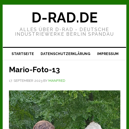
Zur
Zum
Zur
Hauptnavigation
Inhalt
Seitenspalte
D-RAD.DE
springen
springen
springen
ALLES ÜBER D-RAD - DEUTSCHE
INDUSTRIEWERKE BERLIN SPANDAU
STARTSEITE
DATENSCHUTZERKLÄRUNG
IMPRESSUM
Mario-Foto-13
17. SEPTEMBER 2023
BY
MANFRED