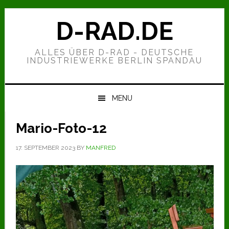
Zur
Zum
Zur
Hauptnavigation
Inhalt
Seitenspalte
D-RAD.DE
springen
springen
springen
ALLES ÜBER D-RAD - DEUTSCHE
INDUSTRIEWERKE BERLIN SPANDAU
MENU
Mario-Foto-12
17. SEPTEMBER 2023
BY
MANFRED