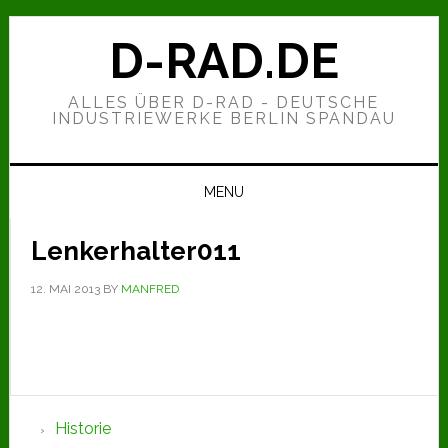
Zur
Zum
Zur
Hauptnavigation
Inhalt
Seitenspalte
D-RAD.DE
springen
springen
springen
ALLES ÜBER D-RAD - DEUTSCHE
INDUSTRIEWERKE BERLIN SPANDAU
MENU
Lenkerhalter011
12. MAI 2013
BY
MANFRED
Seitenspalte
Historie