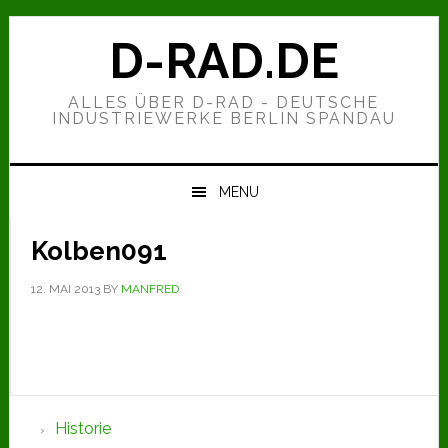
Zur
Zum
Zur
Hauptnavigation
Inhalt
Seitenspalte
D-RAD.DE
springen
springen
springen
ALLES ÜBER D-RAD - DEUTSCHE
INDUSTRIEWERKE BERLIN SPANDAU
MENU
Kolben091
12. MAI 2013
BY
MANFRED
Seitenspalte
Historie