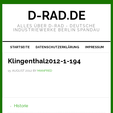
Zur
Zum
Zur
Hauptnavigation
Inhalt
Seitenspalte
D-RAD.DE
springen
springen
springen
ALLES ÜBER D-RAD - DEUTSCHE
INDUSTRIEWERKE BERLIN SPANDAU
STARTSEITE
DATENSCHUTZERKLÄRUNG
IMPRESSUM
Klingenthal2012-1-194
15. AUGUST 2012
BY
MANFRED
Seitenspalte
Historie