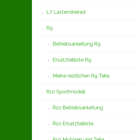
L7 Lastendreirad
R9
Betriebsanleitung R9
Ersatzteilliste R9
Meine restlichen R9 Teile.
R10 Sportmodell
R10 Betriebsanleitung
R10 Ersatzteilliste
R10 Motoren und Teile