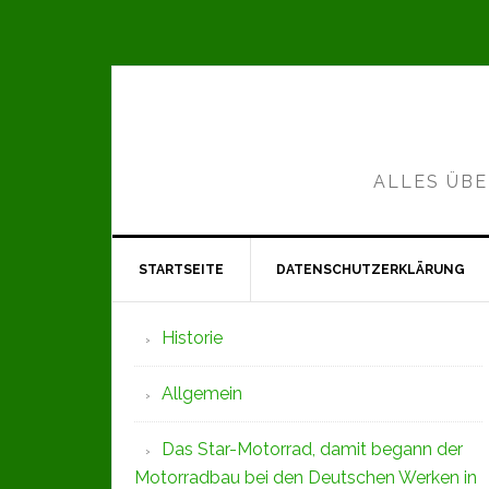
Zur
Zum
Zur
Hauptnavigation
Inhalt
Seitenspalte
springen
springen
springen
ALLES ÜBE
STARTSEITE
DATENSCHUTZERKLÄRUNG
Seitenspalte
Historie
Allgemein
Das Star-Motorrad, damit begann der
Motorradbau bei den Deutschen Werken in