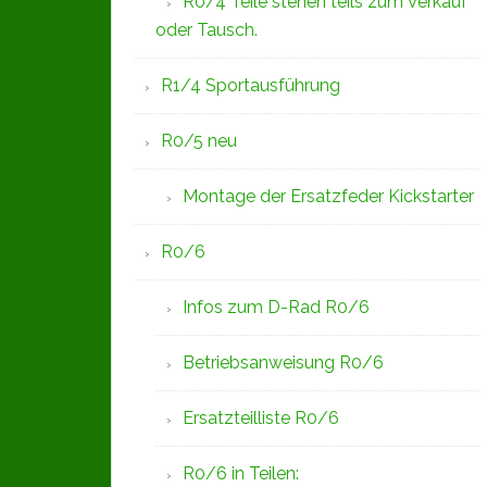
R0/4 Teile stehen teils zum Verkauf
oder Tausch.
R1/4 Sportausführung
R0/5 neu
Montage der Ersatzfeder Kickstarter
R0/6
Infos zum D-Rad R0/6
Betriebsanweisung R0/6
Ersatzteilliste R0/6
R0/6 in Teilen: