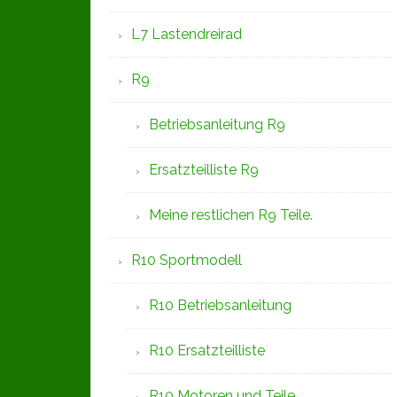
L7 Lastendreirad
R9
Betriebsanleitung R9
Ersatzteilliste R9
Meine restlichen R9 Teile.
R10 Sportmodell
R10 Betriebsanleitung
R10 Ersatzteilliste
R10 Motoren und Teile