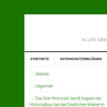
Zur
Zum
Zur
Hauptnavigation
Inhalt
Seitenspalte
springen
springen
springen
ALLES ÜBE
STARTSEITE
DATENSCHUTZERKLÄRUNG
Seitenspalte
Historie
Allgemein
Das Star-Motorrad, damit begann der
Motorradbau bei den Deutschen Werken in