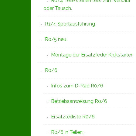
R0/4 Teile stehen teils zum Verkauf
oder Tausch.
R1/4 Sportausführung
R0/5 neu
Montage der Ersatzfeder Kickstarter
R0/6
Infos zum D-Rad R0/6
Betriebsanweisung R0/6
Ersatzteilliste R0/6
R0/6 in Teilen: