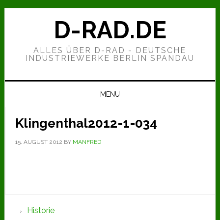
Zur
Zum
Zur
Hauptnavigation
Inhalt
Seitenspalte
D-RAD.DE
springen
springen
springen
ALLES ÜBER D-RAD - DEUTSCHE
INDUSTRIEWERKE BERLIN SPANDAU
MENU
Klingenthal2012-1-034
15. AUGUST 2012
BY
MANFRED
Seitenspalte
Historie